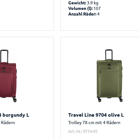
Gewicht:
3.9 kg
Volumen (l):
107
Anzahl Räder:
4
4 burgundy L
Travel Line 9704 olive L
4 Rädern
Trolley 78 cm mit 4 Rädern
Art.-Nr.: 9774-05