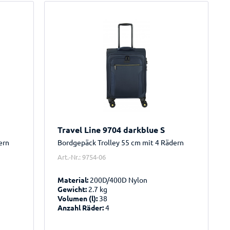
Travel Line 9704 darkblue S
ern
Bordgepäck Trolley 55 cm mit 4 Rädern
Art.-Nr.: 9754-06
Material:
200D/400D Nylon
Gewicht:
2.7 kg
Volumen (l):
38
Anzahl Räder:
4