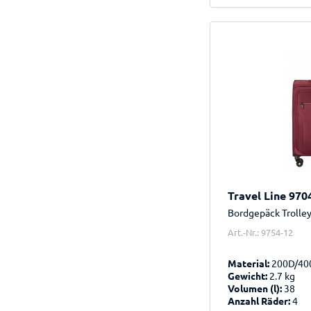
Travel Line 970
Bordgepäck Trolle
Art.-Nr.: 9754-12
Material:
200D/40
Gewicht:
2.7 kg
Volumen (l):
38
Anzahl Räder:
4