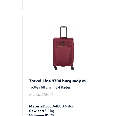
Travel Line 9704 burgundy M
Trolley 68 cm mit 4 Rädern
Art.-Nr.: 9764-12
Material:
200D/400D Nylon
Gewicht:
3.4 kg
Volumen (l):
75