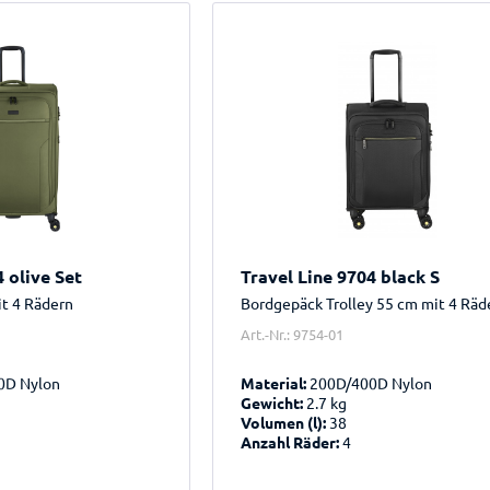
4 olive Set
Travel Line 9704 black S
mit 4 Rädern
Bordgepäck Trolley 55 cm mit 4 Räd
Art.-Nr.: 9754-01
0D Nylon
Material:
200D/400D Nylon
Gewicht:
2.7 kg
Volumen (l):
38
Anzahl Räder:
4