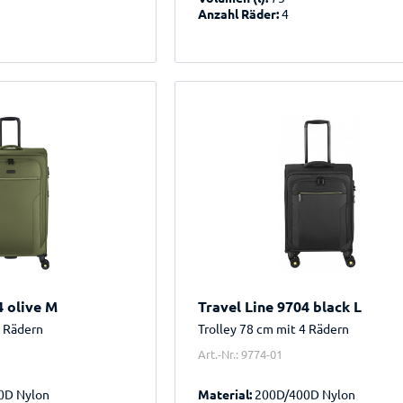
Anzahl Räder:
4
4 olive M
Travel Line 9704 black L
4 Rädern
Trolley 78 cm mit 4 Rädern
Art.-Nr.: 9774-01
0D Nylon
Material:
200D/400D Nylon