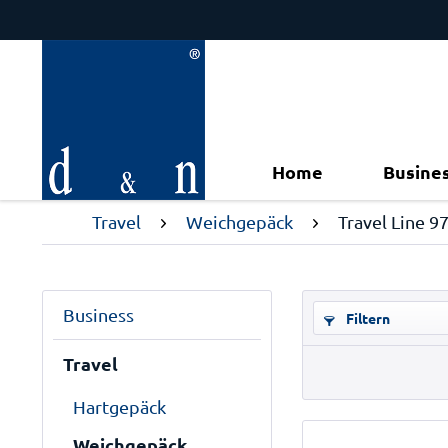
Home
Busine
Travel
Weichgepäck
Travel Line 9
Business
Filtern
Travel
Hartgepäck
Weichgepäck