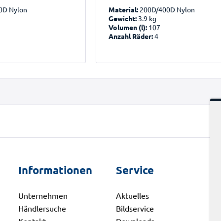
0D Nylon
Material:
200D/400D Nylon
Gewicht:
3.9 kg
Volumen (l):
107
Anzahl Räder:
4
Informationen
Service
K
Unternehmen
Aktuelles
A
Händlersuche
Bildservice
S