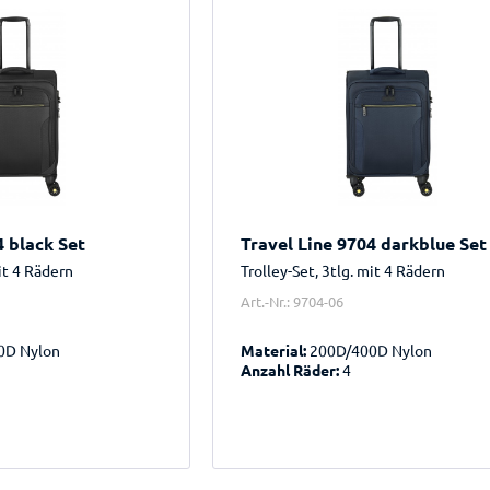
4 black Set
Travel Line 9704 darkblue Set
mit 4 Rädern
Trolley-Set, 3tlg. mit 4 Rädern
Art.-Nr.: 9704-06
0D Nylon
Material:
200D/400D Nylon
Anzahl Räder:
4