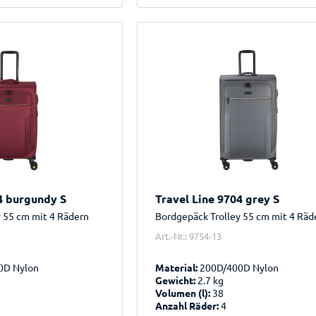
4 burgundy S
Travel Line 9704 grey S
y 55 cm mit 4 Rädern
Bordgepäck Trolley 55 cm mit 4 Räd
Art.-Nr.: 9754-13
0D Nylon
Material:
200D/400D Nylon
Gewicht:
2.7 kg
Volumen (l):
38
Anzahl Räder:
4