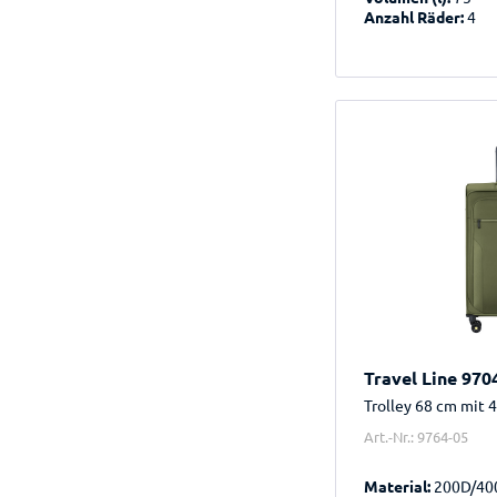
Anzahl Räder:
4
Travel Line 970
Trolley 68 cm mit 
Art.-Nr.: 9764-05
Material:
200D/40