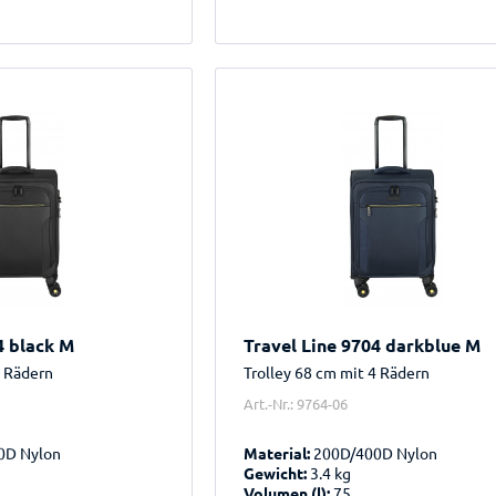
4 black M
Travel Line 9704 darkblue M
4 Rädern
Trolley 68 cm mit 4 Rädern
Art.-Nr.: 9764-06
0D Nylon
Material:
200D/400D Nylon
Gewicht:
3.4 kg
Volumen (l):
75