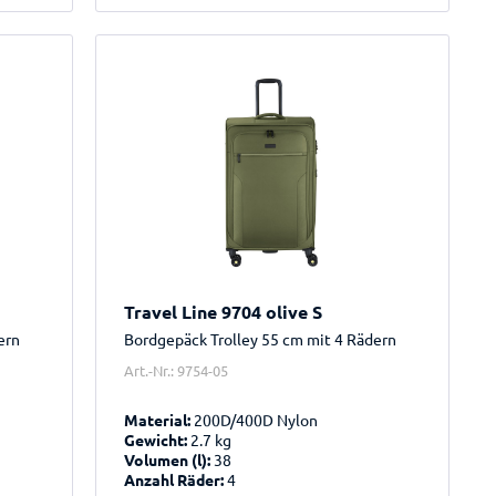
Travel Line 9704 olive S
ern
Bordgepäck Trolley 55 cm mit 4 Rädern
Art.-Nr.: 9754-05
Material:
200D/400D Nylon
Gewicht:
2.7 kg
Volumen (l):
38
Anzahl Räder:
4