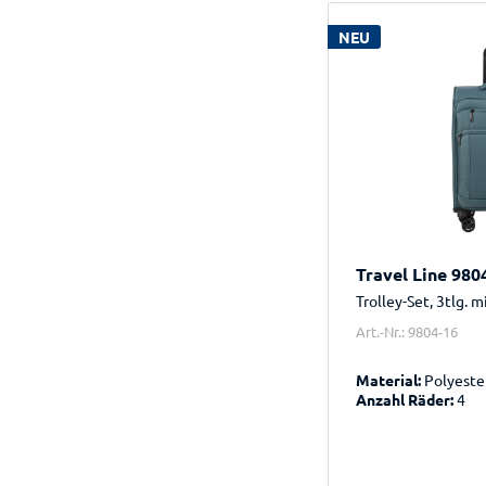
NEU
Travel Line 980
Trolley-Set, 3tlg. 
Art.-Nr.: 9804-16
Material:
Polyeste
Anzahl Räder:
4