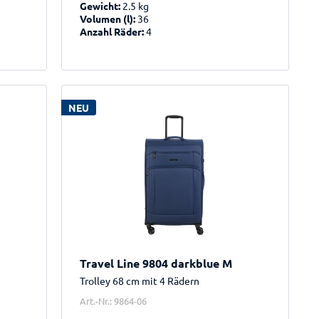
Gewicht:
2.5 kg
Volumen (l):
36
Anzahl Räder:
4
NEU
Travel Line 9804 darkblue M
Trolley 68 cm mit 4 Rädern
Art.-Nr.: 9864-06