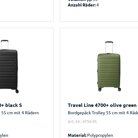
Anzahl Räder:
4
0+ black S
Travel Line 4700+ olive green
y 55 cm mit 4 Rädern
Bordgepäck Trolley 55 cm mit 4 Räd
Art.-Nr.: 4750-05
ylen
Material:
Polypropylen