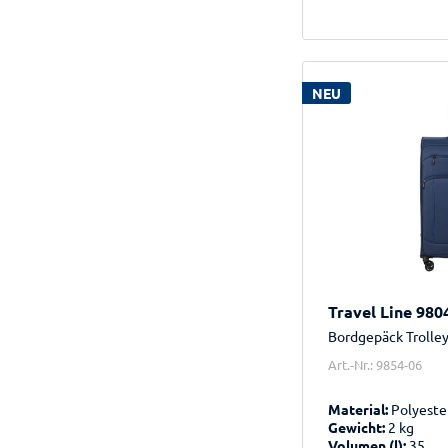
NEU
Travel Line 980
Bordgepäck Trolle
Art.-Nr.: 9854-06
Material:
Polyeste
Gewicht:
2 kg
Volumen (l):
35