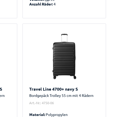
Anzahl Räder:
4
 S
Travel Line 4700+ navy S
ern
Bordgepäck Trolley 55 cm mit 4 Rädern
Art.-Nr.: 4750-06
Material:
Polypropylen