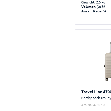
Gewicht:
2.5 kg
Volumen (l):
36
Anzahl Räder:
4
Travel Line 470
Bordgepäck Trolle
Art.-Nr.: 4750-10