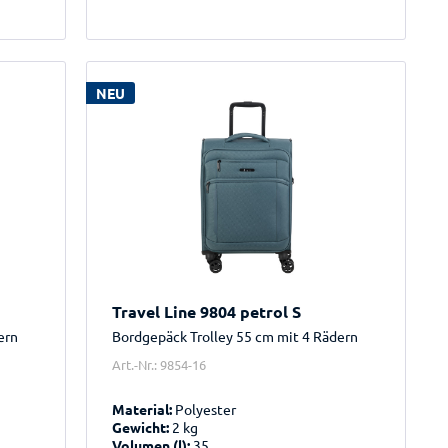
NEU
Travel Line 9804 petrol S
ern
Bordgepäck Trolley 55 cm mit 4 Rädern
Art.-Nr.: 9854-16
Material:
Polyester
Gewicht:
2 kg
Volumen (l):
35