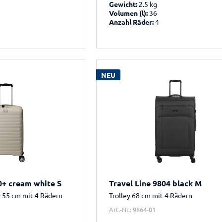
Gewicht:
2.5 kg
Volumen (l):
36
Anzahl Räder:
4
NEU
0+ cream white S
Travel Line 9804 black M
y 55 cm mit 4 Rädern
Trolley 68 cm mit 4 Rädern
Art.-Nr.: 9864-01