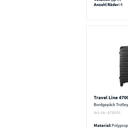
Anzahl Räder:
4
Travel Line 470
Bordgepäck Trolle
Art.-Nr.: 4750-01
Material:
Polyprop