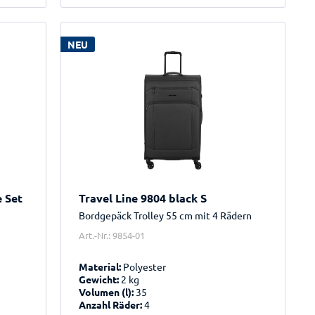
NEU
e Set
Travel Line 9804 black S
Bordgepäck Trolley 55 cm mit 4 Rädern
Art.-Nr.: 9854-01
Material:
Polyester
Gewicht:
2 kg
Volumen (l):
35
Anzahl Räder:
4