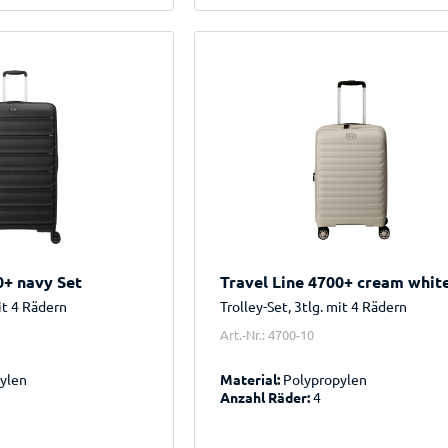
0+ navy Set
Travel Line 4700+ cream whit
mit 4 Rädern
Trolley-Set, 3tlg. mit 4 Rädern
Art.-Nr.: 4700-10
ylen
Material:
Polypropylen
Anzahl Räder:
4