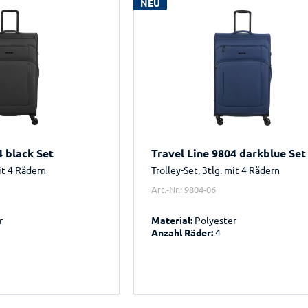
NEU
4 black Set
Travel Line 9804 darkblue Set
mit 4 Rädern
Trolley-Set, 3tlg. mit 4 Rädern
Art.-Nr.: 9804-06
r
Material:
Polyester
Anzahl Räder:
4