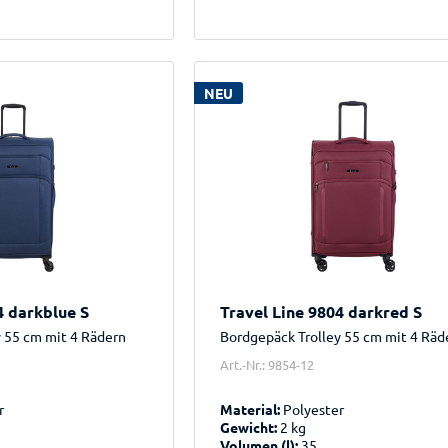
NEU
4 darkblue S
Travel Line 9804 darkred S
y 55 cm mit 4 Rädern
Bordgepäck Trolley 55 cm mit 4 Räd
Art.-Nr.: 9854-12
r
Material:
Polyester
Gewicht:
2 kg
Volumen (l):
35