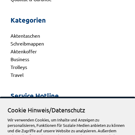
Kategorien
Aktentaschen
Schreibmappen
Aktenkoffer
Business
Trolleys
Travel
Service Hotline
Cookie Hinweis/Datenschutz
Telefonische Unterstützung und Beratung unter:
Wir verwenden Cookies, um Inhalte und Anzeigen zu
personalisieren, Funktionen für Soziale Medien anbieten zu können
+49 2662 948540
und die Zugriffe auf unsere Website zu analysieren. Außerdem