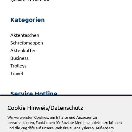
Kategorien
Aktentaschen
Schreibmappen
Aktenkoffer
Business
Trolleys
Travel
Service Hotline
Cookie Hinweis/Datenschutz
Telefonische Unterstützung und Beratung unter:
Wir verwenden Cookies, um Inhalte und Anzeigen zu
personalisieren, Funktionen für Soziale Medien anbieten zu können
+49 2662 948540
und die Zugriffe auf unsere Website zu analysieren. Außerdem