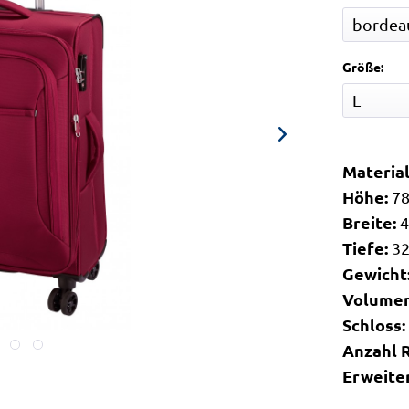
Größe:
Materia
Höhe:
7
Breite:
4
Tiefe:
3
Gewicht
Volumen 
Schloss
Anzahl 
Erweite