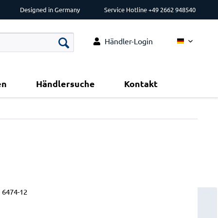
Designed in Germany
Service Hotline +49 2662 948540
Händler-Login
Deutsch
en
Händlersuche
Kontakt
:
6474-12