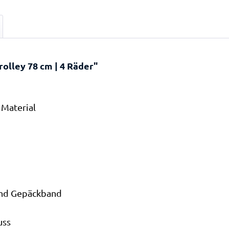
olley 78 cm | 4 Räder"
 Material
und Gepäckband
uss