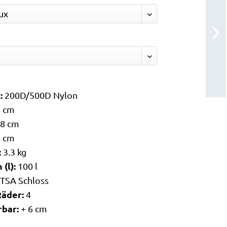
l:
200D/500D Nylon
8 cm
8 cm
2 cm
:
3.3 kg
(l):
100 l
:
TSA Schloss
Räder:
4
rbar:
+ 6 cm